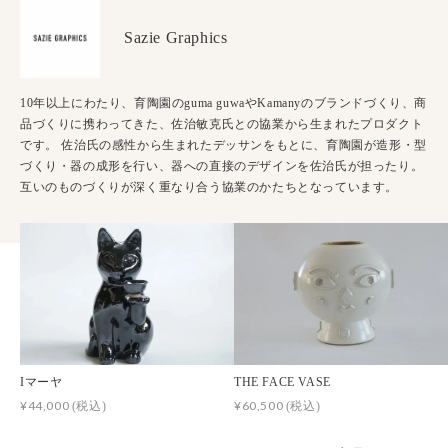
Sazie Graphics
10年以上にわたり、育陶園のguma guwaやKamanyのブランドづくり、商
品づくりに携わってきた、佐治敏克氏との協業から生まれたプロダクト
です。 佐治氏の感性から生まれたデッサンをもとに、育陶園が造形・型
づくり・器の成形を行い、器への直接のデザインを佐治氏が担ったり。
互いのものづくりが深く重なり合う協業のかたちとなっています。
Iマーヤ
THE FACE VASE
¥44,000
¥60,500
(税込)
(税込)