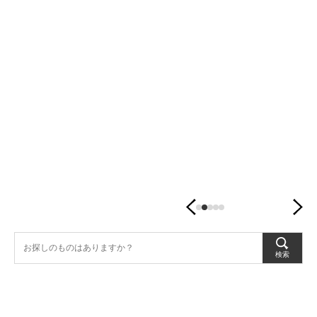
ひ
ら
に、
沖
縄
の
守
り
神
を。
検索