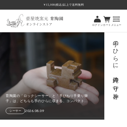
ツ
￥15,000(税込)以上で送料無料
に
進
む
ログイン
カート
メニュー
手のひらに、沖縄の守り神を。
育陶園の「ロックシーサー」と「手びねり手乗り獅
子」は、どちらも手のひらに収まる、コンパクトな
サイズのシーサーです。 玄関や棚の上、デスクまわ
2026.08.09
りなど、小さなスペースにも気軽に飾ることがで
シーサー
手
き、暮ら...
の