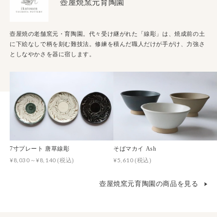
壺屋焼窯元育陶園
壺屋焼の老舗窯元・育陶園。代々受け継がれた「線彫」は、焼成前の土
に下絵なしで柄を刻む難技法。修練を積んだ職人だけが手がけ、力強さ
としなやかさを器に宿します。
7寸プレート 唐草線彫
そばマカイ Ash
¥8,030～¥8,140
¥5,610
(税込)
(税込)
壺屋焼窯元育陶園の商品を見る