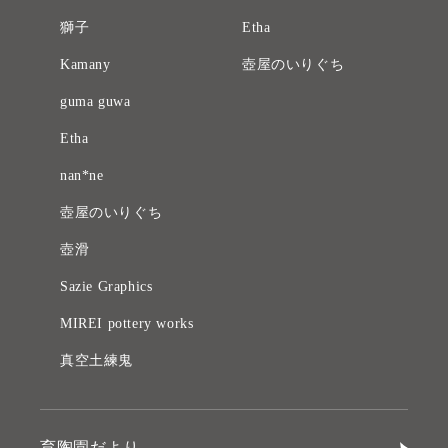
獅子
Etha
Kamany
壺屋のいりぐち
guma guwa
Etha
nan*ne
壺屋のいりぐち
壺滑
Sazie Graphics
MIREI pottery works
真空土練鬼
育陶園だより