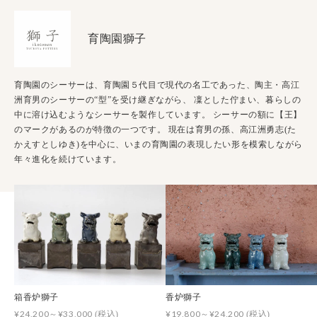
育陶園獅子
育陶園のシーサーは、育陶園５代目で現代の名工であった、陶主・高江
洲育男のシーサーの“型”を受け継ぎながら、 凜とした佇まい、暮らしの
中に溶け込むようなシーサーを製作しています。 シーサーの額に【王】
のマークがあるのが特徴の一つです。 現在は育男の孫、高江洲勇志(た
かえすとしゆき)を中心に、いまの育陶園の表現したい形を模索しながら
年々進化を続けています。
箱香炉獅子
香炉獅子
¥24,200～¥33,000
¥19,800～¥24,200
(税込)
(税込)