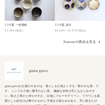
3.5寸皿 一色飛鉋
3.5寸皿 染付
¥1,980
¥2,640～¥2,970
(税込)
(税込)
Kamanyの商品を見る
guma guwa
guma guwaがお届けするのは、暮らしを心地よくする「軽やかな器」で
す。 シンプルで使い勝手のよい形。 繊細な女性の手にもなじみやす
い、軽さと薄さと持ちやすさ。 白地にブルーやグリーン、ブラウンを基
調とした絵付けは爽やかながら 手描きの温かみがあり、手に取るたび