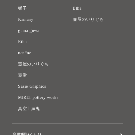
獅子
Etha
Kamany
壺屋のいりぐち
guma guwa
Etha
nan*ne
壺屋のいりぐち
壺滑
Sazie Graphics
MIREI pottery works
真空土練鬼
育陶園だより