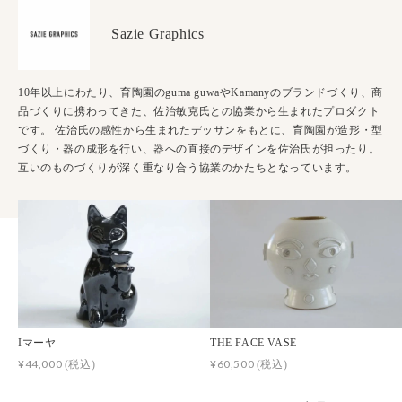
Sazie Graphics
10年以上にわたり、育陶園のguma guwaやKamanyのブランドづくり、商
品づくりに携わってきた、佐治敏克氏との協業から生まれたプロダクト
です。 佐治氏の感性から生まれたデッサンをもとに、育陶園が造形・型
づくり・器の成形を行い、器への直接のデザインを佐治氏が担ったり。
互いのものづくりが深く重なり合う協業のかたちとなっています。
Iマーヤ
THE FACE VASE
¥44,000
¥60,500
(税込)
(税込)