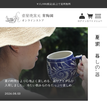
ツ
￥15,000(税込)以上で送料無料
に
進
む
ログイン
カート
メニュー
夏を潤す、暮らしの器。
夏の時間をより心地よく楽しめる、器やアイテムが
入荷しました。 冷たい飲みものをたっぷり楽しめる
ビアマグカップやビアカップをはじめ、食卓に涼や
2026.08.03
かさを添える水差し、さまざまな場面で使いやすい
夏
角皿Tト...
を