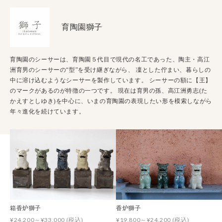
育陶園獅子
育陶園のシーサーは、育陶園５代目で現代の名工であった、陶主・高江
洲育男のシーサーの“型”を受け継ぎながら、 凜とした佇まい、暮らしの
中に溶け込むようなシーサーを製作しています。 シーサーの額に【王】
のマークがあるのが特徴の一つです。 現在は育男の孫、高江洲勇志(た
かえすとしゆき)を中心に、いまの育陶園の表現したい形を模索しながら
年々進化を続けています。
箱香炉獅子
香炉獅子
¥24,200～¥33,000
¥19,800～¥24,200
(税込)
(税込)