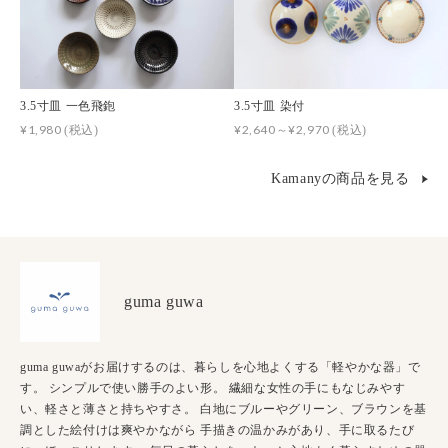
3.5寸皿 一色飛鉋
3.5寸皿 染付
¥1,980
¥2,640～¥2,970
(税込)
(税込)
Kamanyの商品を見る
guma guwa
guma guwaがお届けするのは、暮らしを心地よくする「軽やかな器」で
す。 シンプルで使い勝手のよい形。 繊細な女性の手にもなじみやす
い、軽さと薄さと持ちやすさ。 白地にブルーやグリーン、ブラウンを基
調とした絵付けは爽やかながら 手描きの温かみがあり、手に取るたび