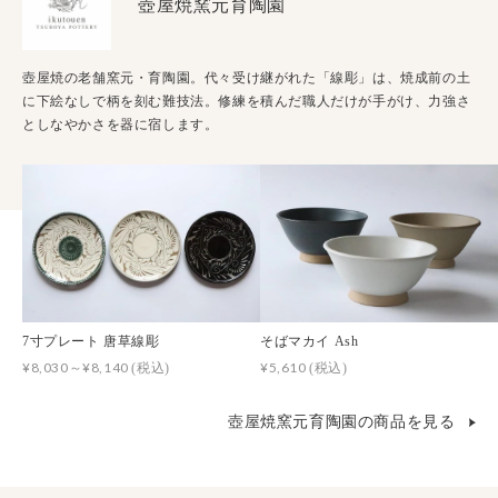
壺屋焼窯元育陶園
壺屋焼の老舗窯元・育陶園。代々受け継がれた「線彫」は、焼成前の土
に下絵なしで柄を刻む難技法。修練を積んだ職人だけが手がけ、力強さ
としなやかさを器に宿します。
7寸プレート 唐草線彫
そばマカイ Ash
¥8,030～¥8,140
¥5,610
(税込)
(税込)
壺屋焼窯元育陶園の商品を見る