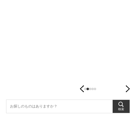
潤
す、
暮
ら
し
の
器。
検索