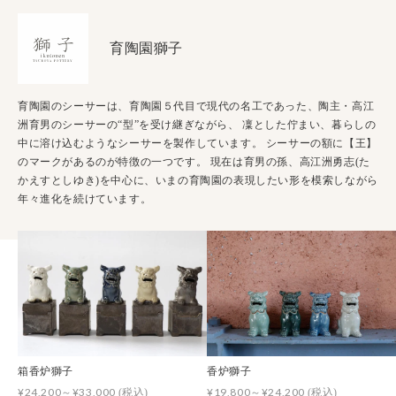
育陶園獅子
育陶園のシーサーは、育陶園５代目で現代の名工であった、陶主・高江
洲育男のシーサーの“型”を受け継ぎながら、 凜とした佇まい、暮らしの
中に溶け込むようなシーサーを製作しています。 シーサーの額に【王】
のマークがあるのが特徴の一つです。 現在は育男の孫、高江洲勇志(た
かえすとしゆき)を中心に、いまの育陶園の表現したい形を模索しながら
年々進化を続けています。
箱香炉獅子
香炉獅子
¥24,200～¥33,000
¥19,800～¥24,200
(税込)
(税込)