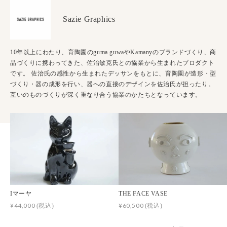
Sazie Graphics
10年以上にわたり、育陶園のguma guwaやKamanyのブランドづくり、商
品づくりに携わってきた、佐治敏克氏との協業から生まれたプロダクト
です。 佐治氏の感性から生まれたデッサンをもとに、育陶園が造形・型
づくり・器の成形を行い、器への直接のデザインを佐治氏が担ったり。
互いのものづくりが深く重なり合う協業のかたちとなっています。
Iマーヤ
THE FACE VASE
¥44,000
¥60,500
(税込)
(税込)