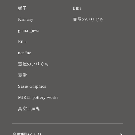
獅子
Etha
Kamany
壺屋のいりぐち
guma guwa
Etha
nan*ne
壺屋のいりぐち
壺滑
Sazie Graphics
MIREI pottery works
真空土練鬼
育陶園だより