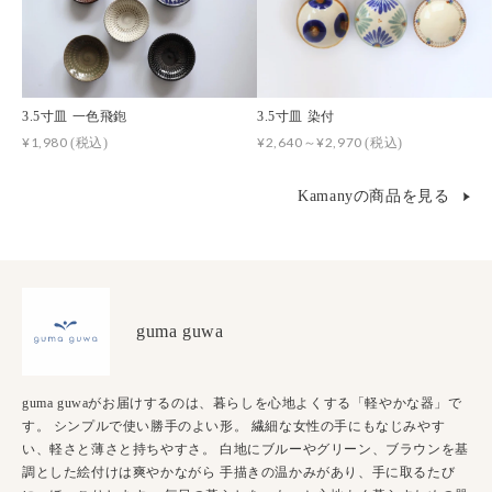
3.5寸皿 一色飛鉋
3.5寸皿 染付
¥1,980
¥2,640～¥2,970
(税込)
(税込)
Kamanyの商品を見る
guma guwa
guma guwaがお届けするのは、暮らしを心地よくする「軽やかな器」で
す。 シンプルで使い勝手のよい形。 繊細な女性の手にもなじみやす
い、軽さと薄さと持ちやすさ。 白地にブルーやグリーン、ブラウンを基
調とした絵付けは爽やかながら 手描きの温かみがあり、手に取るたび