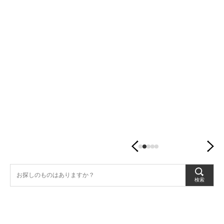
潤
す、
暮
ら
し
の
器。
検索