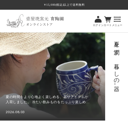
ツ
￥15,000(税込)以上で送料無料
に
進
む
ログイン
カート
メニュー
夏を潤す、暮らしの器。
夏の時間をより心地よく楽しめる、器やアイテムが
入荷しました。 冷たい飲みものをたっぷり楽しめる
ビアマグカップやビアカップをはじめ、食卓に涼や
2026.08.03
かさを添える水差し、さまざまな場面で使いやすい
夏
角皿Tト...
を