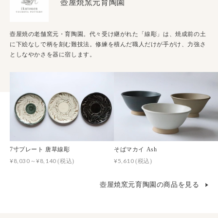
壺屋焼窯元育陶園
壺屋焼の老舗窯元・育陶園。代々受け継がれた「線彫」は、焼成前の土
に下絵なしで柄を刻む難技法。修練を積んだ職人だけが手がけ、力強さ
としなやかさを器に宿します。
7寸プレート 唐草線彫
そばマカイ Ash
¥8,030～¥8,140
¥5,610
(税込)
(税込)
壺屋焼窯元育陶園の商品を見る