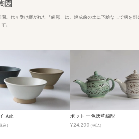
陶園
陶園。代々受け継がれた「線彫」は、焼成前の土に下絵なしで柄を刻
ます。
 Ash
ポット 一色唐草線彫
¥24,200
税込)
(税込)