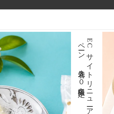
ツ
に
進
む
育陶園のギフト