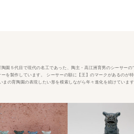
育陶園５代目で現代の名工であった、陶主・高江洲育男のシーサーの“
ーを製作しています。 シーサーの額に【王】のマークがあるのが特
、いまの育陶園の表現したい形を模索しながら年々進化を続けていま