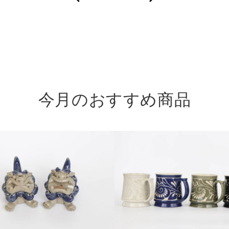
に、
沖
縄
の
守
り
今月のおすすめ商品
神
を。