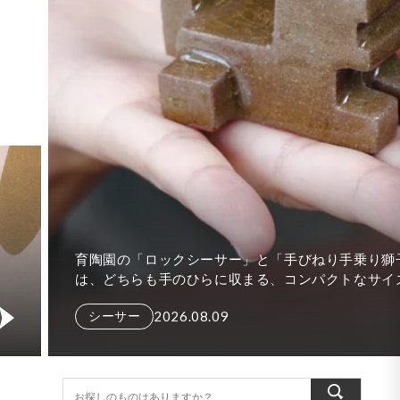
夏の時間をより心地よく楽しめる、器やアイテムが入荷
ました。 冷たい飲みものをたっぷり楽しめるビアマグカ
プやビアカップをはじめ、食卓に涼やかさを添える水差
2026.08.03
し、さまざまな場面で使いやすい角皿Tト...