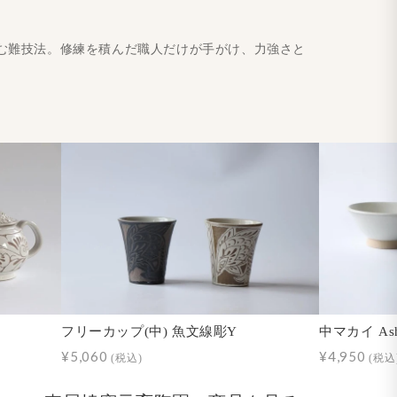
む難技法。修練を積んだ職人だけが手がけ、力強さと
フリーカップ(中) 魚文線彫Y
中マカイ As
¥5,060
¥4,950
(税込)
(税込