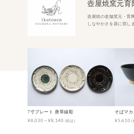
壺屋焼窯元育
壺屋焼の老舗窯元・育
しなやかさを器に宿し
7寸プレート 唐草線彫
そばマカイ
¥8,030～¥8,140
¥5,610
(税込)
(