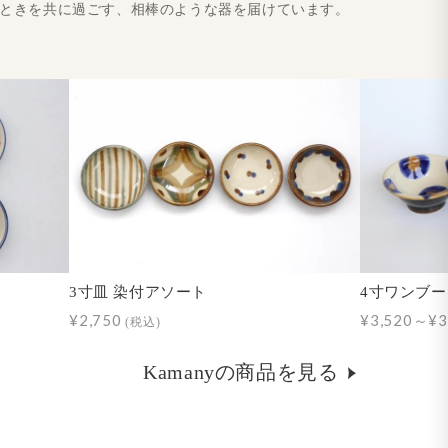
とときを共に過ごす、相棒のような器を届けています。
3寸皿 染付アソート
4寸ワンブー
¥2,750
¥3,520～¥3
(税込)
Kamanyの商品を見る