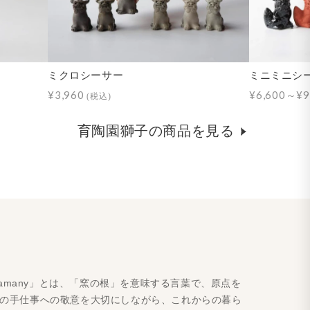
ミクロシーサー
ミニミニシ
¥3,960
¥6,600～¥9
(税込)
育陶園獅子の商品を見る
amany」とは、「窯の根」を意味する言葉で、原点を
人の手仕事への敬意を大切にしながら、これからの暮ら