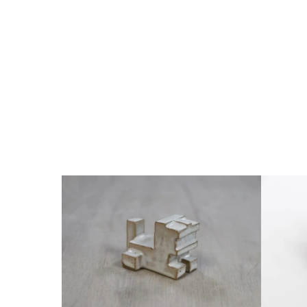
ギ
フ
ト