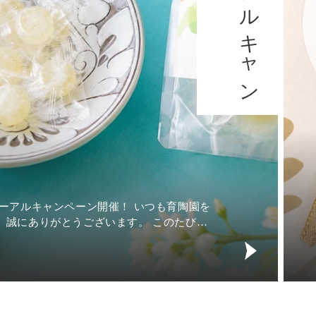
育陶園
は、ど
ーサーです。 玄関や棚の上、
シー
育
ペース
陶
園
の