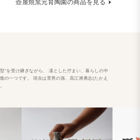
壺屋焼窯元育陶園の商品を見る
型”を受け継ぎながら、 凜とした佇まい、暮らしの中
徴の一つです。 現在は育男の孫、高江洲勇志(たかえ
す。