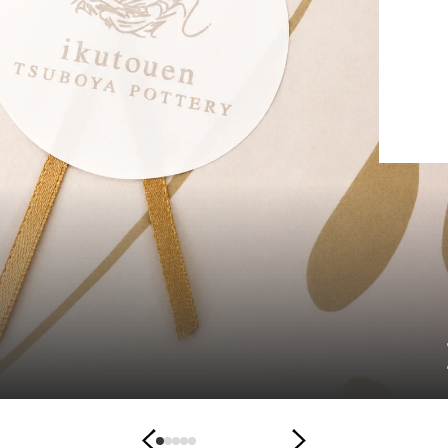
の「ロックシーサー」と「手びねり手乗り獅子」
ちらも手のひらに収まる、コンパクトなサイズのシ
デスクまわりなど、小さなス
2026.08.09
手
サー
にも気軽に飾ることができ、暮ら...
の
ひ
ら