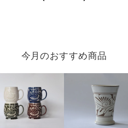
暮
ら
し
の
器。
今月のおすすめ商品