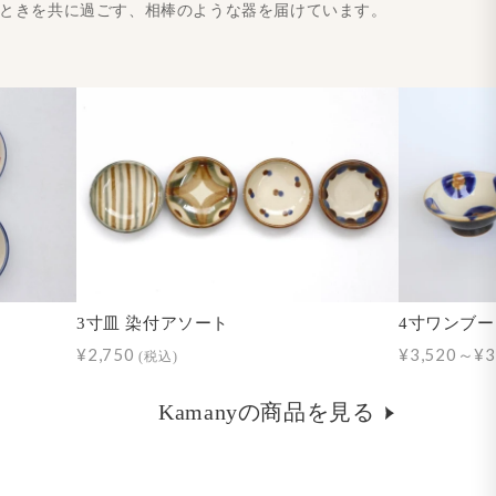
とときを共に過ごす、相棒のような器を届けています。
3寸皿 染付アソート
4寸ワンブー
¥2,750
¥3,520～¥3
(税込)
Kamanyの商品を見る