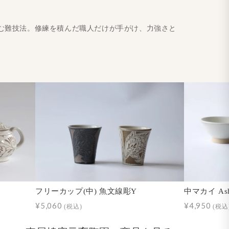
む難技法。修練を積んだ職人だけが手がけ、力強さと
フリーカップ(中) 魚文線彫Y
中マカイ As
¥5,060
¥4,950
(税込)
(税込