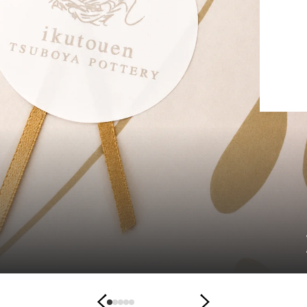
間をより心地よく楽しめる、器やアイテムが入荷し
。 冷たい飲みものをたっぷり楽しめるビアマグカッ
アカップをはじめ、食卓に涼やかさを添える水差
8.03
夏
まざまな場面で使いやすい角皿Tト...
を
潤
す、