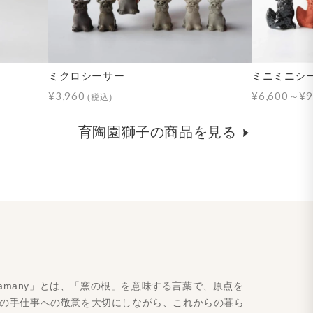
ミクロシーサー
ミニミニシ
¥3,960
¥6,600～¥9
(税込)
育陶園獅子の商品を見る
amany」とは、「窯の根」を意味する言葉で、原点を
人の手仕事への敬意を大切にしながら、これからの暮ら