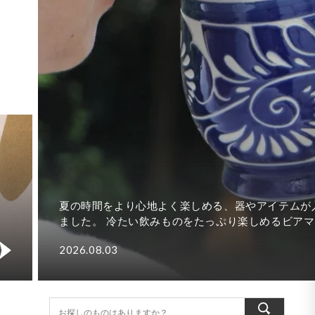
夏本番。 8月も、季節を感じるやちむんや、この時期だ
特別な作品たちをご用意しました。【上旬】たっぷりゴ
ゴクシリーズたっぷり飲みたい夏の一杯にぴったりの、
2026.08.01
きなマグカップとロングカップが登場...