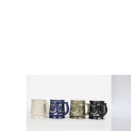
ギ
フ
ト