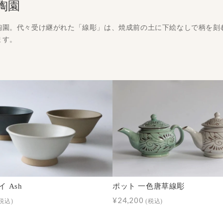
陶園
陶園。代々受け継がれた「線彫」は、焼成前の土に下絵なしで柄を刻
ます。
 Ash
ポット 一色唐草線彫
¥24,200
税込)
(税込)