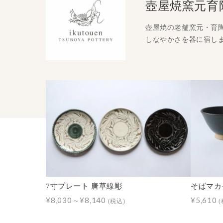
壺屋焼窯元育
壺屋焼の老舗窯元・育
しなやかさを器に宿し
7寸プレート 唐草線彫
そばマカイ
¥8,030～¥8,140
¥5,610
(税込)
(