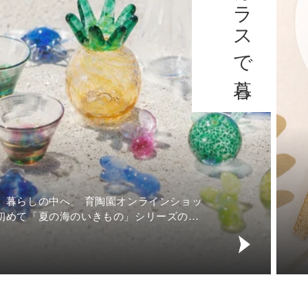
夏の時
ました
プやビ
2026.0
育
し、さ
陶
園
の