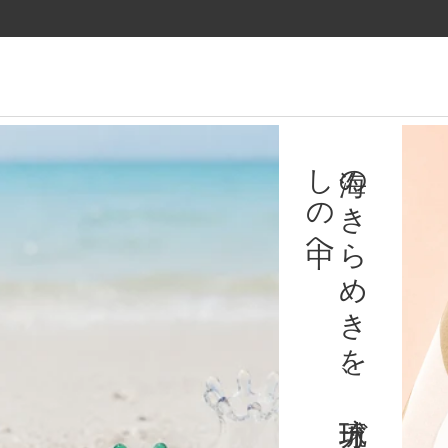
ツ
に
進
む
育陶園のギフト