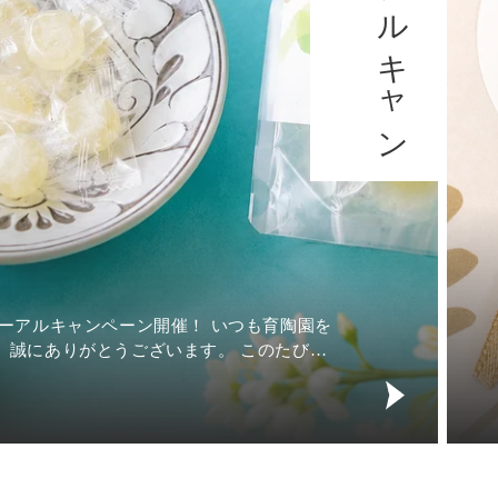
育陶園
は、ど
ーサーです。 玄関や棚の上、
シー
育
ペース
陶
園
の