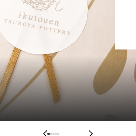
の「ロックシーサー」と「手びねり手乗り獅子」
ちらも手のひらに収まる、コンパクトなサイズのシ
デスクまわりなど、小さなス
2026.08.09
手
サー
にも気軽に飾ることができ、暮ら...
の
ひ
ら