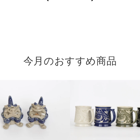
に、
沖
縄
の
守
り
今月のおすすめ商品
神
を。