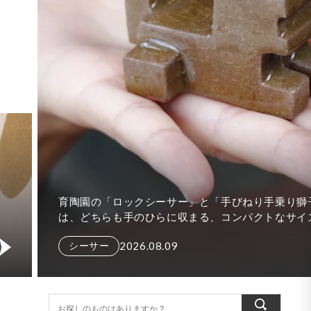
夏の時間をより心地よく楽しめる、器やアイテムが入荷
ました。 冷たい飲みものをたっぷり楽しめるビアマグカ
プやビアカップをはじめ、食卓に涼やかさを添える水差
2026.08.03
し、さまざまな場面で使いやすい角皿Tト...