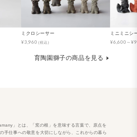
ミクロシーサー
ミニミニシ
¥3,960
¥6,600～¥9
(税込)
育陶園獅子の商品を見る
amany」とは、「窯の根」を意味する言葉で、原点を
人の手仕事への敬意を大切にしながら、これからの暮ら