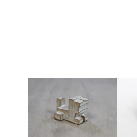
ギ
フ
ト