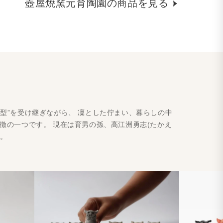
壺屋焼窯元育陶園の商品を見る
型”を受け継ぎながら、 凜とした佇まい、暮らしの中
徴の一つです。 現在は育男の孫、高江洲勇志(たかえ
す。