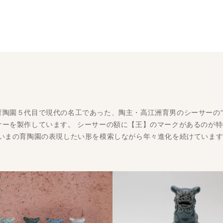
育陶園５代目で現代の名工であった、陶主・高江洲育男のシーサーの“
ーを製作しています。 シーサーの額に【王】のマークがあるのが特
、いまの育陶園の表現したい形を模索しながら年々進化を続けていま