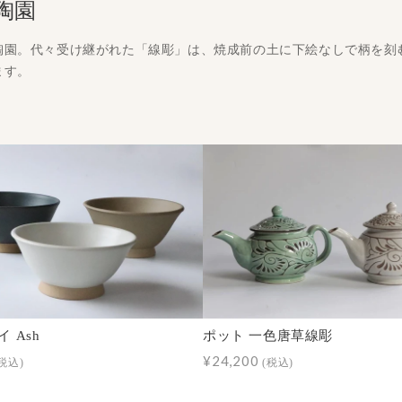
陶園
陶園。代々受け継がれた「線彫」は、焼成前の土に下絵なしで柄を刻
ます。
 Ash
ポット 一色唐草線彫
¥24,200
税込)
(税込)