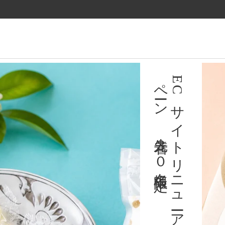
ツ
に
進
む
育陶園のギフト