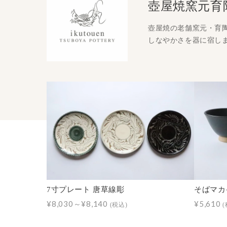
壺屋焼窯元育
壺屋焼の老舗窯元・育
しなやかさを器に宿し
7寸プレート 唐草線彫
そばマカイ
¥8,030～¥8,140
¥5,610
(税込)
(