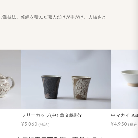
む難技法。修練を積んだ職人だけが手がけ、力強さと
フリーカップ(中) 魚文線彫Y
中マカイ As
¥5,060
¥4,950
(税込)
(税込