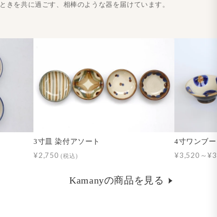
とときを共に過ごす、相棒のような器を届けています。
3寸皿 染付アソート
4寸ワンブー
¥2,750
¥3,520～¥3
(税込)
Kamanyの商品を見る