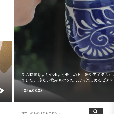
夏本番。 8月も、季節を感じるやちむんや、この時期だ
特別な作品たちをご用意しました。【上旬】たっぷりゴ
ゴクシリーズたっぷり飲みたい夏の一杯にぴったりの、
2026.08.01
きなマグカップとロングカップが登場...