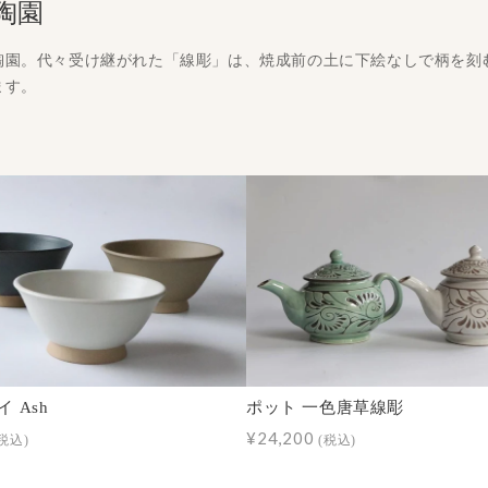
陶園
陶園。代々受け継がれた「線彫」は、焼成前の土に下絵なしで柄を刻
ます。
 Ash
ポット 一色唐草線彫
¥24,200
税込)
(税込)