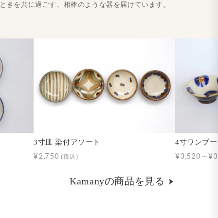
とときを共に過ごす、相棒のような器を届けています。
3寸皿 染付アソート
4寸ワンブー
¥2,750
¥3,520～¥3
(税込)
Kamanyの商品を見る