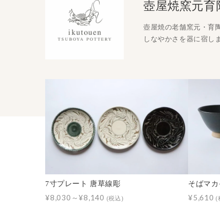
壺屋焼窯元育
壺屋焼の老舗窯元・育
しなやかさを器に宿し
7寸プレート 唐草線彫
そばマカイ
¥8,030～¥8,140
¥5,610
(税込)
(