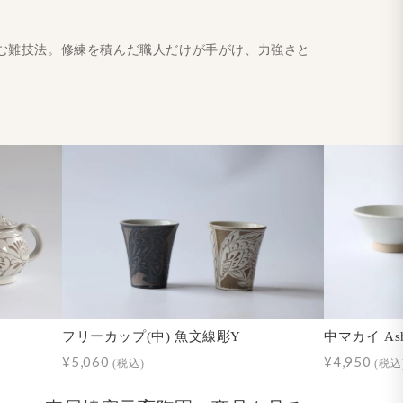
む難技法。修練を積んだ職人だけが手がけ、力強さと
フリーカップ(中) 魚文線彫Y
中マカイ As
¥5,060
¥4,950
(税込)
(税込