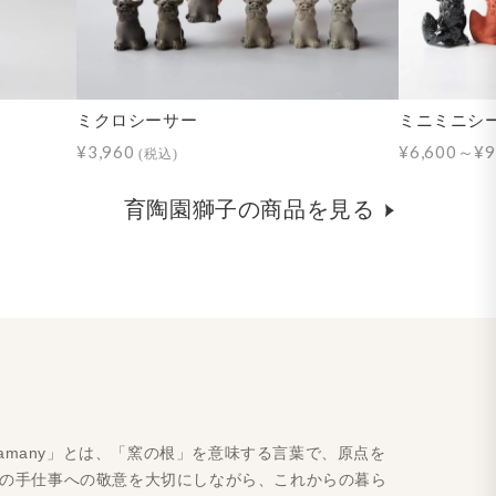
ミクロシーサー
ミニミニシ
¥3,960
¥6,600～¥9
(税込)
育陶園獅子の商品を見る
amany」とは、「窯の根」を意味する言葉で、原点を
人の手仕事への敬意を大切にしながら、これからの暮ら