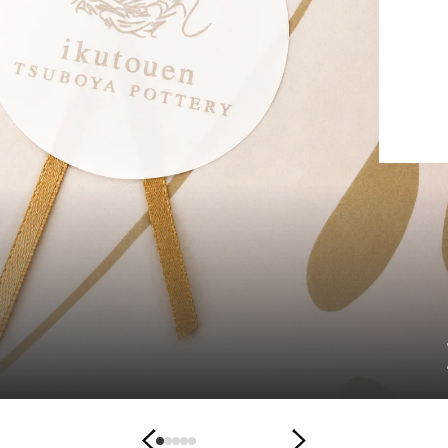
間をより心地よく楽しめる、器やアイテムが入荷し
。 冷たい飲みものをたっぷり楽しめるビアマグカッ
アカップをはじめ、食卓に涼やかさを添える水差
8.03
夏
まざまな場面で使いやすい角皿Tト...
を
潤
す、