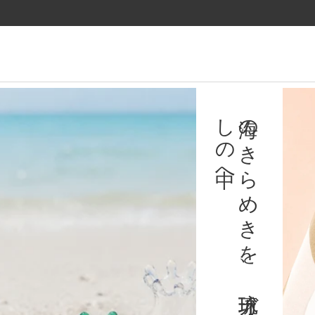
ツ
に
進
む
育陶園のギフト