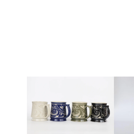
ギ
フ
ト