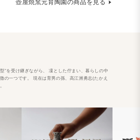
壺屋焼窯元育陶園の商品を見る
型”を受け継ぎながら、 凜とした佇まい、暮らしの中
徴の一つです。 現在は育男の孫、高江洲勇志(たかえ
す。