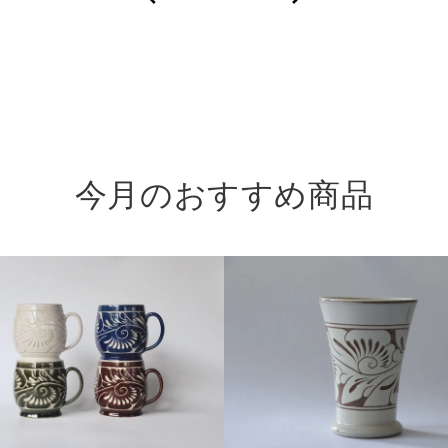
暮
ら
し
の
器。
今月のおすすめ商品