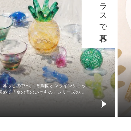
夏の時
ました
プやビ
2026.0
育
し、さ
陶
園
の