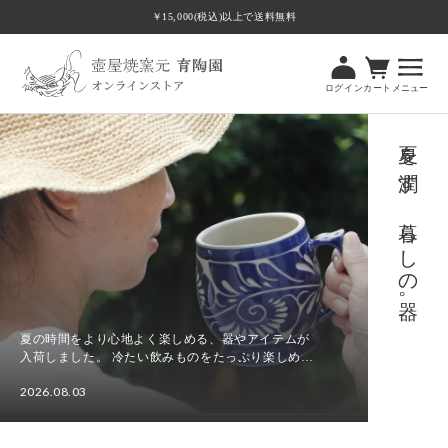
ツ
￥15,000(税込)以上で送料無料
に
進
む
ログイン
カート
メニュー
夏を潤す、暮らしの器。
夏の時間をより心地よく楽しめる、器やアイテムが
入荷しました。 冷たい飲みものをたっぷり楽しめる
ビアマグカップやビアカップをはじめ、食卓に涼や
2026.08.03
かさを添える水差し、さまざまな場面で使いやすい
夏
角皿Tト...
を