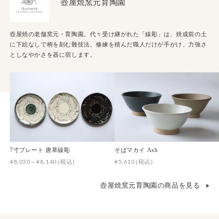
壺屋焼窯元育陶園
壺屋焼の老舗窯元・育陶園。代々受け継がれた「線彫」は、焼成前の土
に下絵なしで柄を刻む難技法。修練を積んだ職人だけが手がけ、力強さ
としなやかさを器に宿します。
7寸プレート 唐草線彫
そばマカイ Ash
¥8,030～¥8,140
¥5,610
(税込)
(税込)
壺屋焼窯元育陶園の商品を見る