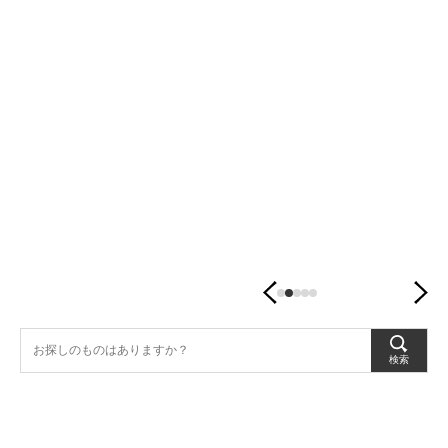
潤
す、
暮
ら
し
の
器。
検索