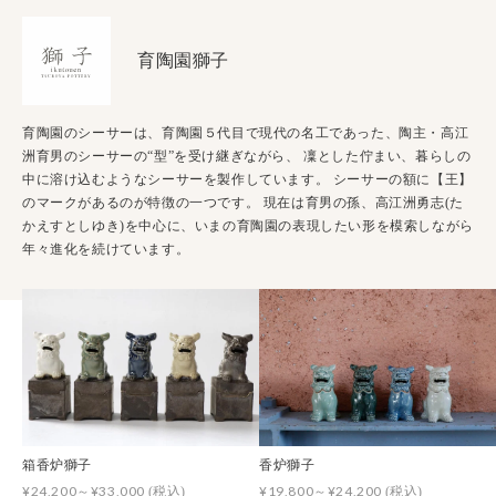
育陶園獅子
育陶園のシーサーは、育陶園５代目で現代の名工であった、陶主・高江
洲育男のシーサーの“型”を受け継ぎながら、 凜とした佇まい、暮らしの
中に溶け込むようなシーサーを製作しています。 シーサーの額に【王】
のマークがあるのが特徴の一つです。 現在は育男の孫、高江洲勇志(た
かえすとしゆき)を中心に、いまの育陶園の表現したい形を模索しながら
年々進化を続けています。
箱香炉獅子
香炉獅子
¥24,200～¥33,000
¥19,800～¥24,200
(税込)
(税込)