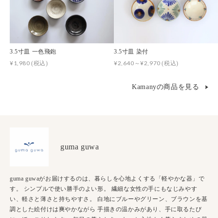
3.5寸皿 一色飛鉋
3.5寸皿 染付
¥1,980
¥2,640～¥2,970
(税込)
(税込)
Kamanyの商品を見る
guma guwa
guma guwaがお届けするのは、暮らしを心地よくする「軽やかな器」で
す。 シンプルで使い勝手のよい形。 繊細な女性の手にもなじみやす
い、軽さと薄さと持ちやすさ。 白地にブルーやグリーン、ブラウンを基
調とした絵付けは爽やかながら 手描きの温かみがあり、手に取るたび