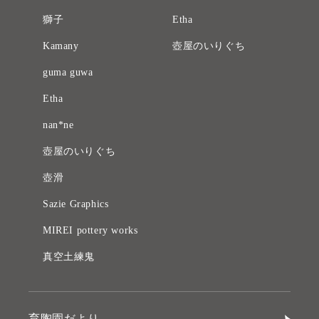
獅子
Etha
Kamany
壺屋のいりぐち
guma guwa
Etha
nan*ne
壺屋のいりぐち
壺滑
Sazie Graphics
MIREI pottery works
真空土練鬼
育陶園だより