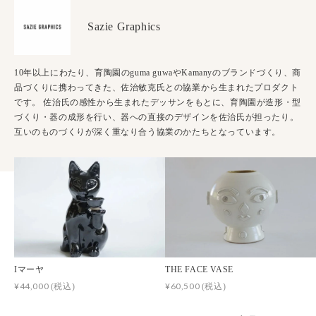
Sazie Graphics
10年以上にわたり、育陶園のguma guwaやKamanyのブランドづくり、商
品づくりに携わってきた、佐治敏克氏との協業から生まれたプロダクト
です。 佐治氏の感性から生まれたデッサンをもとに、育陶園が造形・型
づくり・器の成形を行い、器への直接のデザインを佐治氏が担ったり。
互いのものづくりが深く重なり合う協業のかたちとなっています。
Iマーヤ
THE FACE VASE
¥44,000
¥60,500
(税込)
(税込)