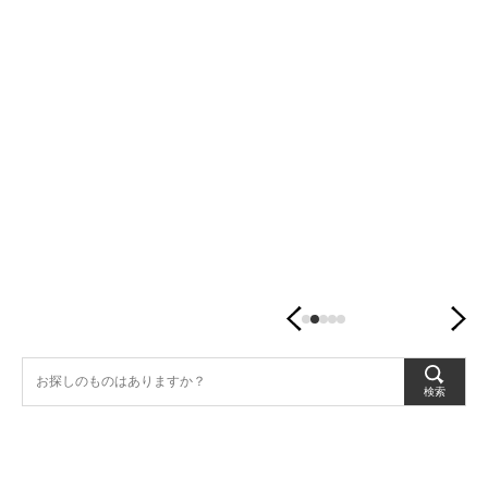
潤
す、
暮
ら
し
の
器。
検索