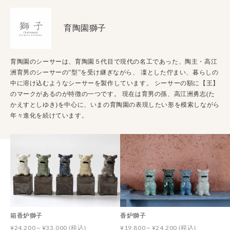
育陶園獅子
育陶園のシーサーは、育陶園５代目で現代の名工であった、陶主・高江
洲育男のシーサーの“型”を受け継ぎながら、 凜とした佇まい、暮らしの
中に溶け込むようなシーサーを製作しています。 シーサーの額に【王】
のマークがあるのが特徴の一つです。 現在は育男の孫、高江洲勇志(た
かえすとしゆき)を中心に、いまの育陶園の表現したい形を模索しながら
年々進化を続けています。
箱香炉獅子
香炉獅子
¥24,200～¥33,000
¥19,800～¥24,200
(税込)
(税込)