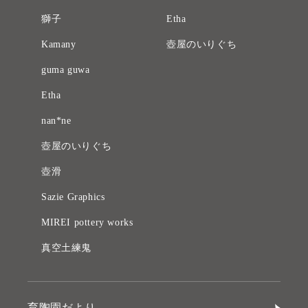
獅子
Etha
Kamany
壺屋のいりぐち
guma guwa
Etha
nan*ne
壺屋のいりぐち
壺滑
Sazie Graphics
MIREI pottery works
真空土練鬼
育陶園だより