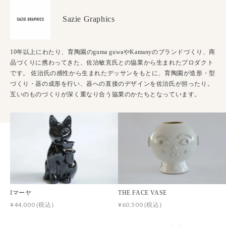
Sazie Graphics
10年以上にわたり、育陶園のguma guwaやKamanyのブランドづくり、商
品づくりに携わってきた、佐治敏克氏との協業から生まれたプロダクト
です。 佐治氏の感性から生まれたデッサンをもとに、育陶園が造形・型
づくり・器の成形を行い、器への直接のデザインを佐治氏が担ったり。
互いのものづくりが深く重なり合う協業のかたちとなっています。
Iマーヤ
THE FACE VASE
¥44,000
¥60,500
(税込)
(税込)