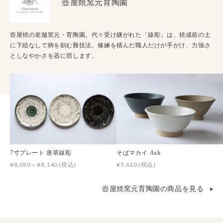
壺屋焼窯元育陶園
壺屋焼の老舗窯元・育陶園。代々受け継がれた「線彫」は、焼成前の土
に下絵なしで柄を刻む難技法。修練を積んだ職人だけが手がけ、力強さ
としなやかさを器に宿します。
7寸プレート 唐草線彫
そばマカイ Ash
¥8,030～¥8,140
¥5,610
(税込)
(税込)
壺屋焼窯元育陶園の商品を見る