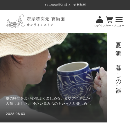
ツ
￥15,000(税込)以上で送料無料
に
進
む
ログイン
カート
メニュー
夏を潤す、暮らしの器。
夏の時間をより心地よく楽しめる、器やアイテムが
入荷しました。 冷たい飲みものをたっぷり楽しめる
ビアマグカップやビアカップをはじめ、食卓に涼や
2026.08.03
かさを添える水差し、さまざまな場面で使いやすい
夏
角皿Tト...
を