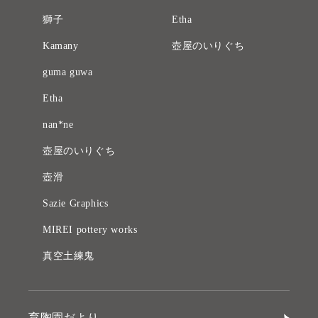
獅子
Etha
Kamany
壺屋のいりぐち
guma guwa
Etha
nan*ne
壺屋のいりぐち
壺滑
Sazie Graphics
MIREI pottery works
真空土練鬼
育陶園だより