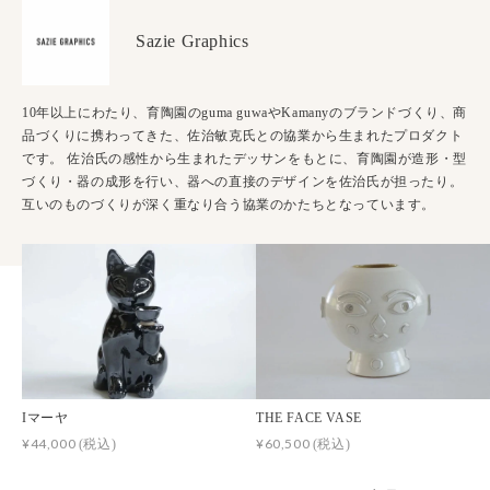
Sazie Graphics
10年以上にわたり、育陶園のguma guwaやKamanyのブランドづくり、商
品づくりに携わってきた、佐治敏克氏との協業から生まれたプロダクト
です。 佐治氏の感性から生まれたデッサンをもとに、育陶園が造形・型
づくり・器の成形を行い、器への直接のデザインを佐治氏が担ったり。
互いのものづくりが深く重なり合う協業のかたちとなっています。
Iマーヤ
THE FACE VASE
¥44,000
¥60,500
(税込)
(税込)