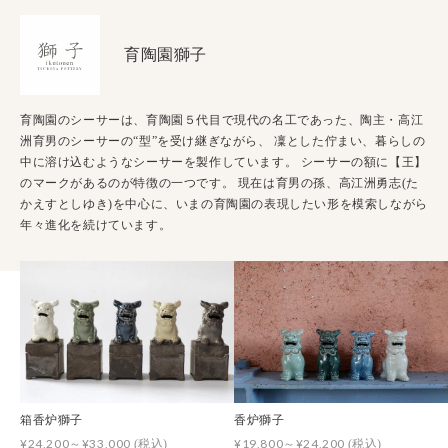
育陶園獅子
育陶園のシーサーは、育陶園５代目で現代の名工であった、陶主・高江
洲育男のシーサーの“型”を受け継ぎながら、 凜とした佇まい、暮らしの
中に溶け込むようなシーサーを製作しています。 シーサーの額に【王】
のマークがあるのが特徴の一つです。 現在は育男の孫、高江洲勇志(た
かえすとしゆき)を中心に、いまの育陶園の表現したい形を模索しながら
年々進化を続けています。
箱香炉獅子
香炉獅子
¥24,200～¥33,000
¥19,800～¥24,200
(税込)
(税込)