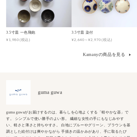
3.5寸皿 一色飛鉋
3.5寸皿 染付
¥1,980
¥2,640～¥2,970
(税込)
(税込)
Kamanyの商品を見る
guma guwa
guma guwaがお届けするのは、暮らしを心地よくする「軽やかな器」で
す。 シンプルで使い勝手のよい形。 繊細な女性の手にもなじみやす
い、軽さと薄さと持ちやすさ。 白地にブルーやグリーン、ブラウンを基
調とした絵付けは爽やかながら 手描きの温かみがあり、手に取るたび