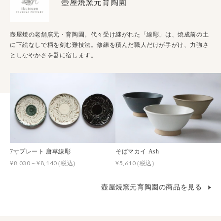
壺屋焼窯元育陶園
壺屋焼の老舗窯元・育陶園。代々受け継がれた「線彫」は、焼成前の土
に下絵なしで柄を刻む難技法。修練を積んだ職人だけが手がけ、力強さ
としなやかさを器に宿します。
7寸プレート 唐草線彫
そばマカイ Ash
¥8,030～¥8,140
¥5,610
(税込)
(税込)
壺屋焼窯元育陶園の商品を見る