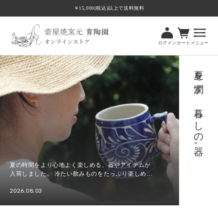
ツ
￥15,000(税込)以上で送料無料
に
進
む
ログイン
カート
メニュー
夏を潤す、暮らしの器。
夏の時間をより心地よく楽しめる、器やアイテムが
入荷しました。 冷たい飲みものをたっぷり楽しめる
ビアマグカップやビアカップをはじめ、食卓に涼や
2026.08.03
かさを添える水差し、さまざまな場面で使いやすい
夏
角皿Tト...
を