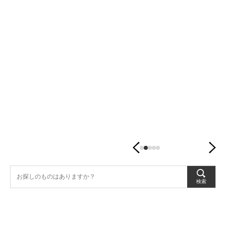
潤
す、
暮
ら
し
の
器。
検索