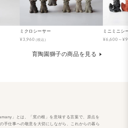
ミクロシーサー
ミニミニシ
¥3,960
¥6,600～¥9
(税込)
育陶園獅子の商品を見る
amany」とは、「窯の根」を意味する言葉で、原点を
人の手仕事への敬意を大切にしながら、これからの暮ら