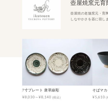
壺屋焼窯元育
壺屋焼の老舗窯元・育
しなやかさを器に宿し
7寸プレート 唐草線彫
そばマカイ
¥8,030～¥8,140
¥5,610
(税込)
(