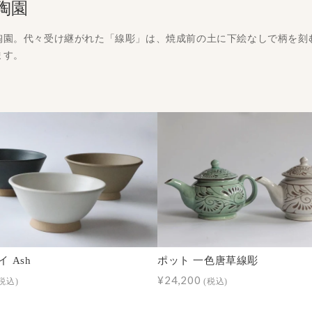
陶園
陶園。代々受け継がれた「線彫」は、焼成前の土に下絵なしで柄を刻
ます。
 Ash
ポット 一色唐草線彫
¥24,200
税込)
(税込)