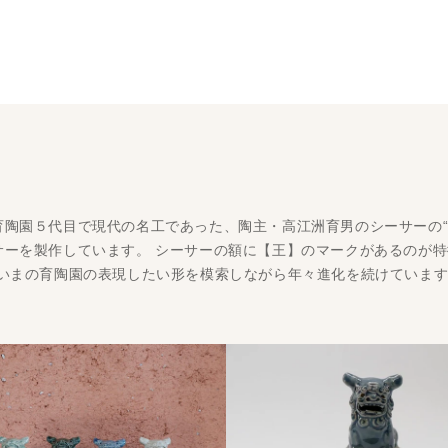
育陶園５代目で現代の名工であった、陶主・高江洲育男のシーサーの“
ーを製作しています。 シーサーの額に【王】のマークがあるのが特
、いまの育陶園の表現したい形を模索しながら年々進化を続けていま