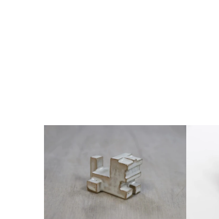
ギ
フ
ト