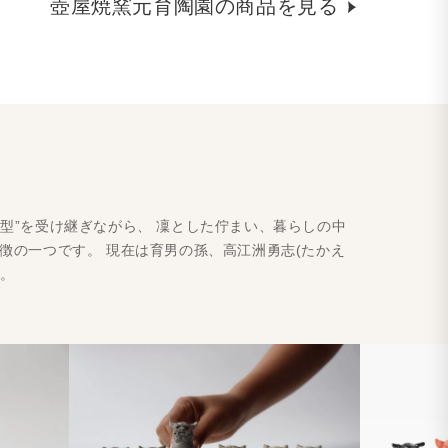
壺屋焼窯元育陶園の商品を見る
型”を受け継ぎながら、 凜とした佇まい、暮らしの中
徴の一つです。 現在は育男の孫、高江洲勇志(たかえ
す。