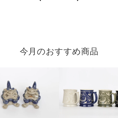
に、
沖
縄
の
守
り
今月のおすすめ商品
神
を。