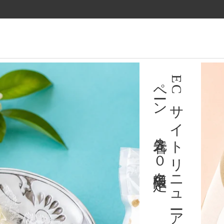
ツ
に
進
む
育陶園のギフト