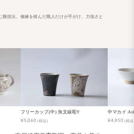
む難技法。修練を積んだ職人だけが手がけ、力強さと
フリーカップ(中) 魚文線彫Y
中マカイ As
¥5,060
¥4,950
(税込)
(税込