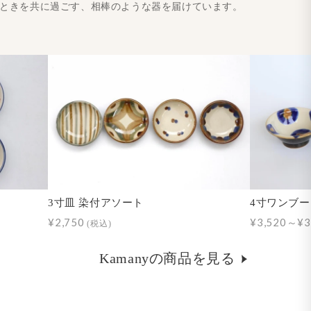
とときを共に過ごす、相棒のような器を届けています。
3寸皿 染付アソート
4寸ワンブー
¥2,750
¥3,520～¥3
(税込)
Kamanyの商品を見る