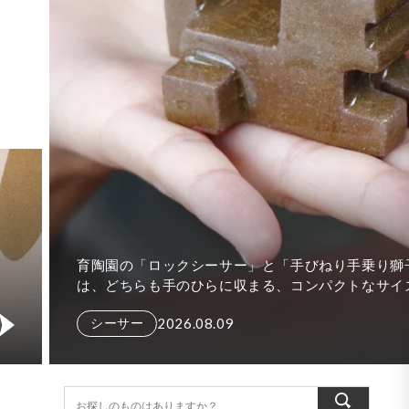
夏の時間をより心地よく楽しめる、器やアイテムが入荷
ました。 冷たい飲みものをたっぷり楽しめるビアマグカ
プやビアカップをはじめ、食卓に涼やかさを添える水差
2026.08.03
し、さまざまな場面で使いやすい角皿Tト...