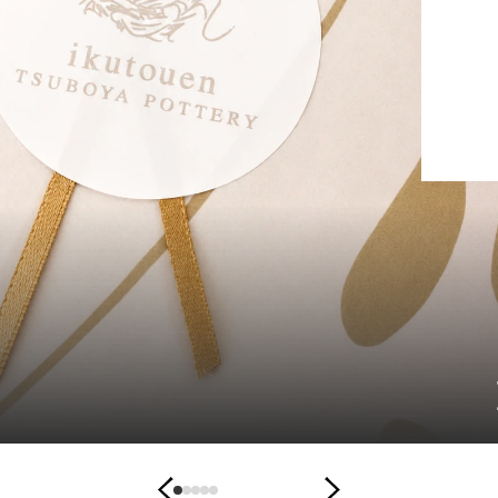
の「ロックシーサー」と「手びねり手乗り獅子」
ちらも手のひらに収まる、コンパクトなサイズのシ
デスクまわりなど、小さなス
2026.08.09
手
サー
にも気軽に飾ることができ、暮ら...
の
ひ
ら