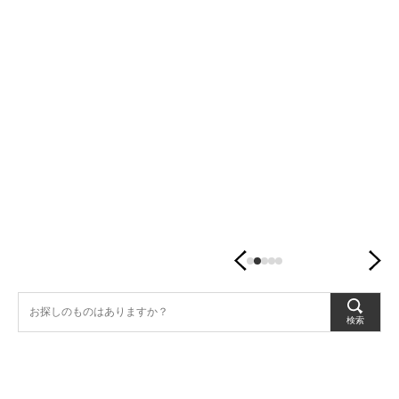
潤
す、
暮
ら
し
の
器。
検索