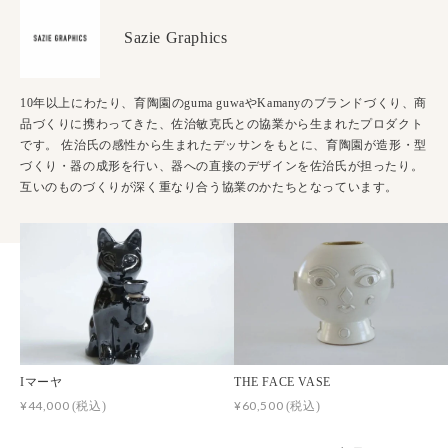
Sazie Graphics
10年以上にわたり、育陶園のguma guwaやKamanyのブランドづくり、商
品づくりに携わってきた、佐治敏克氏との協業から生まれたプロダクト
です。 佐治氏の感性から生まれたデッサンをもとに、育陶園が造形・型
づくり・器の成形を行い、器への直接のデザインを佐治氏が担ったり。
互いのものづくりが深く重なり合う協業のかたちとなっています。
Iマーヤ
THE FACE VASE
¥44,000
¥60,500
(税込)
(税込)