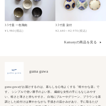
3.5寸皿 一色飛鉋
3.5寸皿 染付
¥1,980
¥2,640～¥2,970
(税込)
(税込)
Kamanyの商品を見る
guma guwa
guma guwaがお届けするのは、暮らしを心地よくする「軽やかな器」で
す。 シンプルで使い勝手のよい形。 繊細な女性の手にもなじみやす
い、軽さと薄さと持ちやすさ。 白地にブルーやグリーン、ブラウンを基
調とした絵付けは爽やかながら 手描きの温かみがあり、手に取るたび