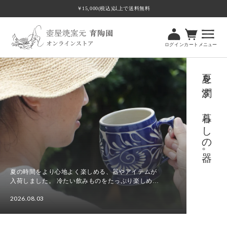
ツ
￥15,000(税込)以上で送料無料
に
進
む
ログイン
カート
メニュー
夏を潤す、暮らしの器。
夏の時間をより心地よく楽しめる、器やアイテムが
入荷しました。 冷たい飲みものをたっぷり楽しめる
ビアマグカップやビアカップをはじめ、食卓に涼や
2026.08.03
かさを添える水差し、さまざまな場面で使いやすい
夏
角皿Tト...
を