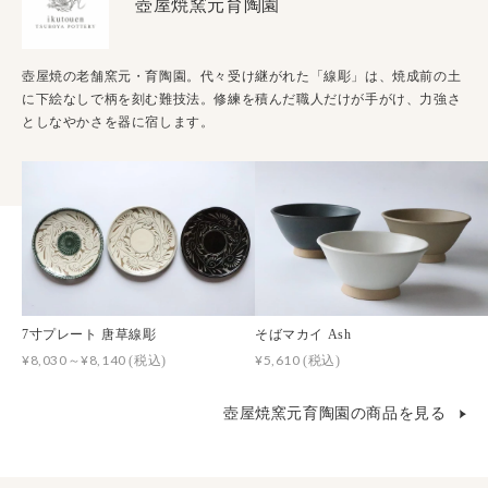
壺屋焼窯元育陶園
壺屋焼の老舗窯元・育陶園。代々受け継がれた「線彫」は、焼成前の土
に下絵なしで柄を刻む難技法。修練を積んだ職人だけが手がけ、力強さ
としなやかさを器に宿します。
7寸プレート 唐草線彫
そばマカイ Ash
¥8,030～¥8,140
¥5,610
(税込)
(税込)
壺屋焼窯元育陶園の商品を見る