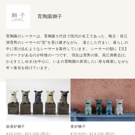
育陶園獅子
育陶園のシーサーは、育陶園５代目で現代の名工であった、陶主・高江
洲育男のシーサーの“型”を受け継ぎながら、 凜とした佇まい、暮らしの
中に溶け込むようなシーサーを製作しています。 シーサーの額に【王】
のマークがあるのが特徴の一つです。 現在は育男の孫、高江洲勇志(た
かえすとしゆき)を中心に、いまの育陶園の表現したい形を模索しながら
年々進化を続けています。
箱香炉獅子
香炉獅子
¥24,200～¥33,000
¥19,800～¥24,200
(税込)
(税込)