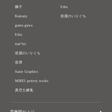
獅子
Etha
Kamany
壺屋のいりぐち
guma guwa
Etha
nan*ne
壺屋のいりぐち
壺滑
Sazie Graphics
MIREI pottery works
真空土練鬼
育陶園だより