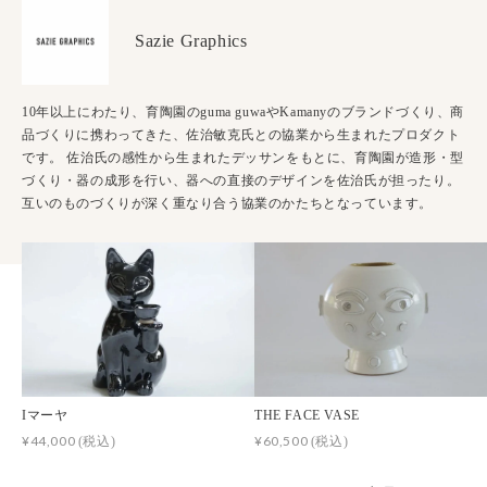
Sazie Graphics
10年以上にわたり、育陶園のguma guwaやKamanyのブランドづくり、商
品づくりに携わってきた、佐治敏克氏との協業から生まれたプロダクト
です。 佐治氏の感性から生まれたデッサンをもとに、育陶園が造形・型
づくり・器の成形を行い、器への直接のデザインを佐治氏が担ったり。
互いのものづくりが深く重なり合う協業のかたちとなっています。
Iマーヤ
THE FACE VASE
¥44,000
¥60,500
(税込)
(税込)