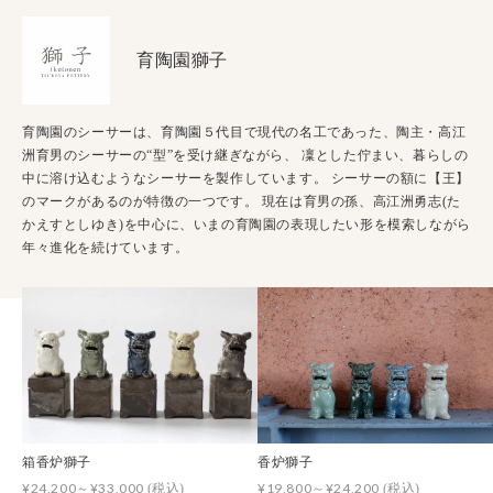
育陶園獅子
育陶園のシーサーは、育陶園５代目で現代の名工であった、陶主・高江
洲育男のシーサーの“型”を受け継ぎながら、 凜とした佇まい、暮らしの
中に溶け込むようなシーサーを製作しています。 シーサーの額に【王】
のマークがあるのが特徴の一つです。 現在は育男の孫、高江洲勇志(た
かえすとしゆき)を中心に、いまの育陶園の表現したい形を模索しながら
年々進化を続けています。
箱香炉獅子
香炉獅子
¥24,200～¥33,000
¥19,800～¥24,200
(税込)
(税込)