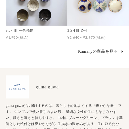
3.5寸皿 一色飛鉋
3.5寸皿 染付
¥1,980
¥2,640～¥2,970
(税込)
(税込)
Kamanyの商品を見る
guma guwa
guma guwaがお届けするのは、暮らしを心地よくする「軽やかな器」で
す。 シンプルで使い勝手のよい形。 繊細な女性の手にもなじみやす
い、軽さと薄さと持ちやすさ。 白地にブルーやグリーン、ブラウンを基
調とした絵付けは爽やかながら 手描きの温かみがあり、手に取るたび