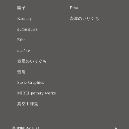
獅子
Etha
Kamany
壺屋のいりぐち
guma guwa
Etha
nan*ne
壺屋のいりぐち
壺滑
Sazie Graphics
MIREI pottery works
真空土練鬼
育陶園だより