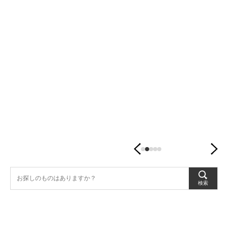
潤
す、
暮
ら
し
の
器。
検索