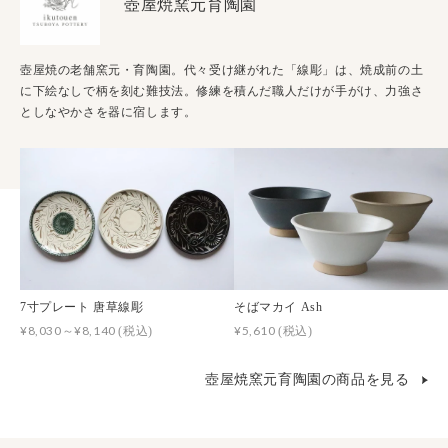
壺屋焼窯元育陶園
壺屋焼の老舗窯元・育陶園。代々受け継がれた「線彫」は、焼成前の土
に下絵なしで柄を刻む難技法。修練を積んだ職人だけが手がけ、力強さ
としなやかさを器に宿します。
7寸プレート 唐草線彫
そばマカイ Ash
¥8,030～¥8,140
¥5,610
(税込)
(税込)
壺屋焼窯元育陶園の商品を見る