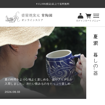
ツ
￥15,000(税込)以上で送料無料
に
進
む
ログイン
カート
メニュー
夏を潤す、暮らしの器。
夏の時間をより心地よく楽しめる、器やアイテムが
入荷しました。 冷たい飲みものをたっぷり楽しめる
ビアマグカップやビアカップをはじめ、食卓に涼や
2026.08.03
かさを添える水差し、さまざまな場面で使いやすい
夏
角皿Tト...
を