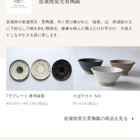
壺屋焼窯元育陶園
壺屋焼の老舗窯元・育陶園。代々受け継がれた「線彫」は、焼成前の土
に下絵なしで柄を刻む難技法。修練を積んだ職人だけが手がけ、力強さ
としなやかさを器に宿します。
7寸プレート 唐草線彫
そばマカイ Ash
¥8,030～¥8,140
¥5,610
(税込)
(税込)
壺屋焼窯元育陶園の商品を見る