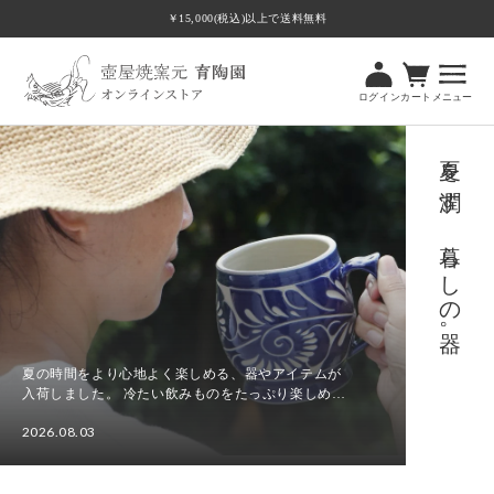
ツ
￥15,000(税込)以上で送料無料
に
進
む
ログイン
カート
メニュー
夏を潤す、暮らしの器。
夏の時間をより心地よく楽しめる、器やアイテムが
入荷しました。 冷たい飲みものをたっぷり楽しめる
ビアマグカップやビアカップをはじめ、食卓に涼や
2026.08.03
かさを添える水差し、さまざまな場面で使いやすい
夏
角皿Tト...
を