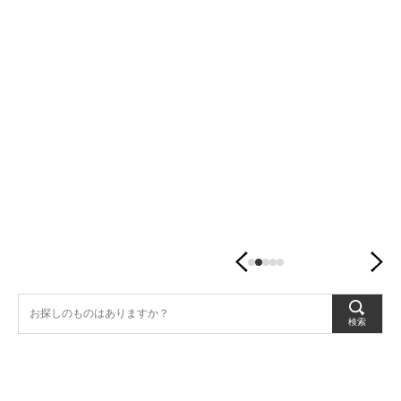
潤
す、
暮
ら
し
の
器。
検索