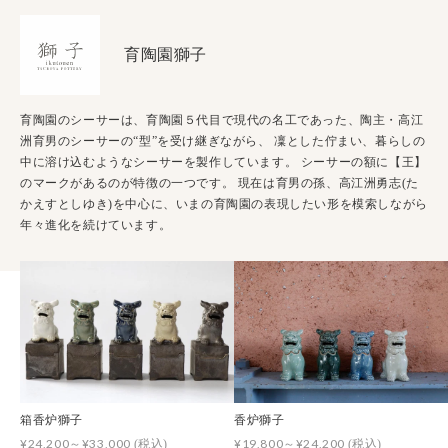
育陶園獅子
育陶園のシーサーは、育陶園５代目で現代の名工であった、陶主・高江
洲育男のシーサーの“型”を受け継ぎながら、 凜とした佇まい、暮らしの
中に溶け込むようなシーサーを製作しています。 シーサーの額に【王】
のマークがあるのが特徴の一つです。 現在は育男の孫、高江洲勇志(た
かえすとしゆき)を中心に、いまの育陶園の表現したい形を模索しながら
年々進化を続けています。
箱香炉獅子
香炉獅子
¥24,200～¥33,000
¥19,800～¥24,200
(税込)
(税込)