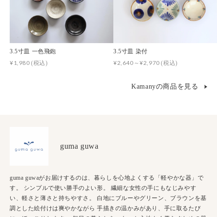
3.5寸皿 一色飛鉋
3.5寸皿 染付
¥1,980
¥2,640～¥2,970
(税込)
(税込)
Kamanyの商品を見る
guma guwa
guma guwaがお届けするのは、暮らしを心地よくする「軽やかな器」で
す。 シンプルで使い勝手のよい形。 繊細な女性の手にもなじみやす
い、軽さと薄さと持ちやすさ。 白地にブルーやグリーン、ブラウンを基
調とした絵付けは爽やかながら 手描きの温かみがあり、手に取るたび