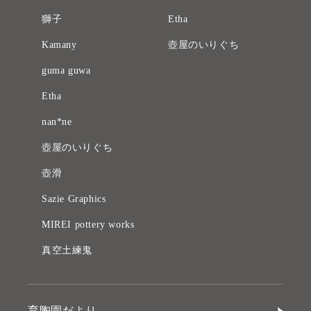
獅子
Etha
Kamany
壺屋のいりぐち
guma guwa
Etha
nan*ne
壺屋のいりぐち
壺滑
Sazie Graphics
MIREI pottery works
真空土練鬼
育陶園だより