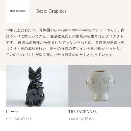
Sazie Graphics
10年以上にわたり、育陶園のguma guwaやKamanyのブランドづくり、商
品づくりに携わってきた、佐治敏克氏との協業から生まれたプロダクト
です。 佐治氏の感性から生まれたデッサンをもとに、育陶園が造形・型
づくり・器の成形を行い、器への直接のデザインを佐治氏が担ったり。
互いのものづくりが深く重なり合う協業のかたちとなっています。
Iマーヤ
THE FACE VASE
¥44,000
¥60,500
(税込)
(税込)