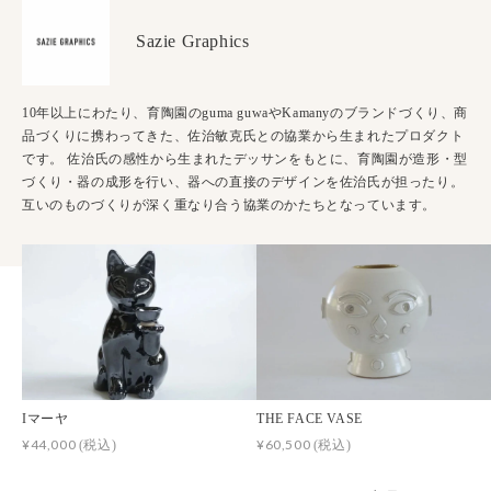
Sazie Graphics
10年以上にわたり、育陶園のguma guwaやKamanyのブランドづくり、商
品づくりに携わってきた、佐治敏克氏との協業から生まれたプロダクト
です。 佐治氏の感性から生まれたデッサンをもとに、育陶園が造形・型
づくり・器の成形を行い、器への直接のデザインを佐治氏が担ったり。
互いのものづくりが深く重なり合う協業のかたちとなっています。
Iマーヤ
THE FACE VASE
¥44,000
¥60,500
(税込)
(税込)