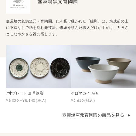
壺屋焼窯元育陶園
壺屋焼の老舗窯元・育陶園。代々受け継がれた「線彫」は、焼成前の土
に下絵なしで柄を刻む難技法。修練を積んだ職人だけが手がけ、力強さ
としなやかさを器に宿します。
7寸プレート 唐草線彫
そばマカイ Ash
¥8,030～¥8,140
¥5,610
(税込)
(税込)
壺屋焼窯元育陶園の商品を見る