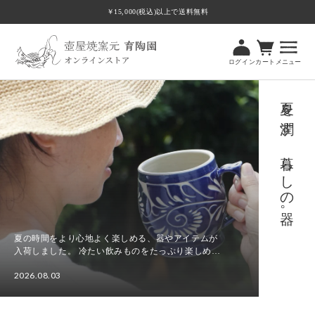
ツ
￥15,000(税込)以上で送料無料
に
進
む
ログイン
カート
メニュー
夏を潤す、暮らしの器。
夏の時間をより心地よく楽しめる、器やアイテムが
入荷しました。 冷たい飲みものをたっぷり楽しめる
ビアマグカップやビアカップをはじめ、食卓に涼や
2026.08.03
かさを添える水差し、さまざまな場面で使いやすい
夏
角皿Tト...
を