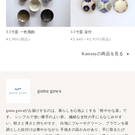
3.5寸皿 一色飛鉋
3.5寸皿 染付
¥1,980
¥2,640～¥2,970
(税込)
(税込)
Kamanyの商品を見る
guma guwa
guma guwaがお届けするのは、暮らしを心地よくする「軽やかな器」で
す。 シンプルで使い勝手のよい形。 繊細な女性の手にもなじみやす
い、軽さと薄さと持ちやすさ。 白地にブルーやグリーン、ブラウンを基
調とした絵付けは爽やかながら 手描きの温かみがあり、手に取るたび