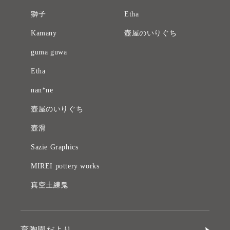
獅子
Etha
Kamany
壺屋のいりぐち
guma guwa
Etha
nan*ne
壺屋のいりぐち
壺滑
Sazie Graphics
MIREI pottery works
真空土練鬼
育陶園だより