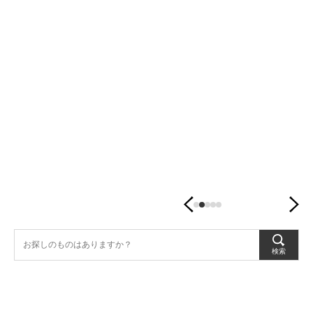
潤
す、
暮
ら
し
の
器。
検索