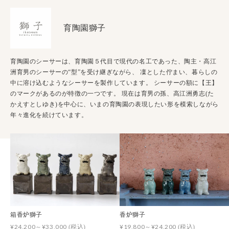
育陶園獅子
育陶園のシーサーは、育陶園５代目で現代の名工であった、陶主・高江
洲育男のシーサーの“型”を受け継ぎながら、 凜とした佇まい、暮らしの
中に溶け込むようなシーサーを製作しています。 シーサーの額に【王】
のマークがあるのが特徴の一つです。 現在は育男の孫、高江洲勇志(た
かえすとしゆき)を中心に、いまの育陶園の表現したい形を模索しながら
年々進化を続けています。
箱香炉獅子
香炉獅子
¥24,200～¥33,000
¥19,800～¥24,200
(税込)
(税込)