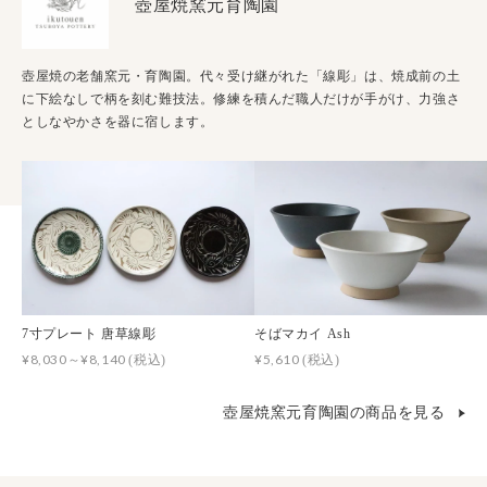
壺屋焼窯元育陶園
壺屋焼の老舗窯元・育陶園。代々受け継がれた「線彫」は、焼成前の土
に下絵なしで柄を刻む難技法。修練を積んだ職人だけが手がけ、力強さ
としなやかさを器に宿します。
7寸プレート 唐草線彫
そばマカイ Ash
¥8,030～¥8,140
¥5,610
(税込)
(税込)
壺屋焼窯元育陶園の商品を見る