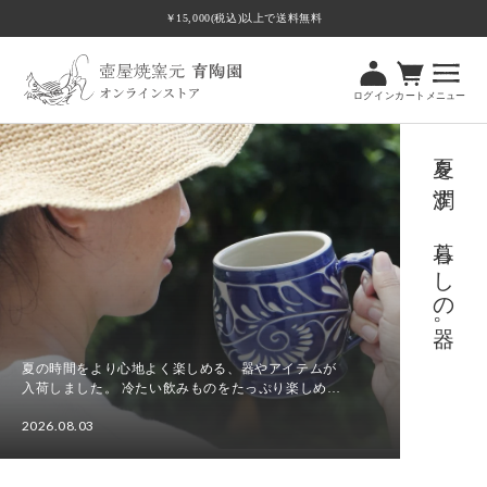
ツ
￥15,000(税込)以上で送料無料
に
進
む
ログイン
カート
メニュー
夏を潤す、暮らしの器。
夏の時間をより心地よく楽しめる、器やアイテムが
入荷しました。 冷たい飲みものをたっぷり楽しめる
ビアマグカップやビアカップをはじめ、食卓に涼や
2026.08.03
かさを添える水差し、さまざまな場面で使いやすい
夏
角皿Tト...
を