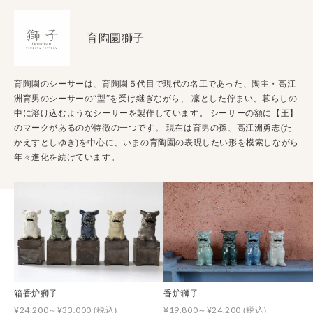
育陶園獅子
育陶園のシーサーは、育陶園５代目で現代の名工であった、陶主・高江
洲育男のシーサーの“型”を受け継ぎながら、 凜とした佇まい、暮らしの
中に溶け込むようなシーサーを製作しています。 シーサーの額に【王】
のマークがあるのが特徴の一つです。 現在は育男の孫、高江洲勇志(た
かえすとしゆき)を中心に、いまの育陶園の表現したい形を模索しながら
年々進化を続けています。
箱香炉獅子
香炉獅子
¥24,200～¥33,000
¥19,800～¥24,200
(税込)
(税込)