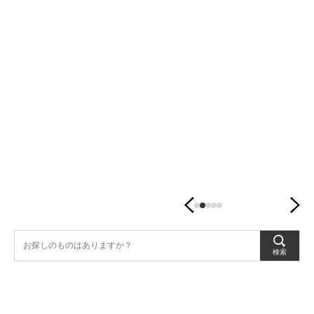
潤
す、
暮
ら
し
の
器。
検索