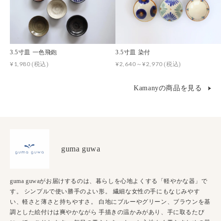
3.5寸皿 一色飛鉋
3.5寸皿 染付
¥1,980
¥2,640～¥2,970
(税込)
(税込)
Kamanyの商品を見る
guma guwa
guma guwaがお届けするのは、暮らしを心地よくする「軽やかな器」で
す。 シンプルで使い勝手のよい形。 繊細な女性の手にもなじみやす
い、軽さと薄さと持ちやすさ。 白地にブルーやグリーン、ブラウンを基
調とした絵付けは爽やかながら 手描きの温かみがあり、手に取るたび