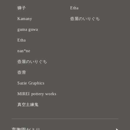
獅子
Etha
Kamany
壺屋のいりぐち
guma guwa
Etha
nan*ne
壺屋のいりぐち
壺滑
Sazie Graphics
MIREI pottery works
真空土練鬼
育陶園だより