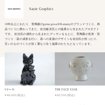
Sazie Graphics
10年以上にわたり、育陶園のguma guwaやKamanyのブランドづくり、商
品づくりに携わってきた、佐治敏克氏との協業から生まれたプロダクト
です。 佐治氏の感性から生まれたデッサンをもとに、育陶園が造形・型
づくり・器の成形を行い、器への直接のデザインを佐治氏が担ったり。
互いのものづくりが深く重なり合う協業のかたちとなっています。
Iマーヤ
THE FACE VASE
¥44,000
¥60,500
(税込)
(税込)